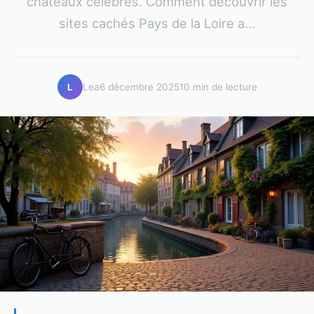
châteaux célèbres. Comment découvrir les
sites cachés Pays de la Loire a...
Lea
6 décembre 2025
10 min de lecture
L