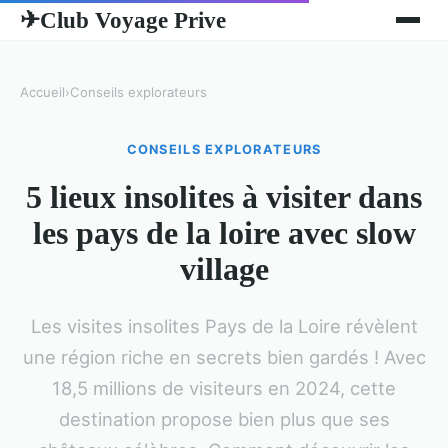
Club Voyage Prive
✈
Accueil
›
Conseils explorateurs
CONSEILS EXPLORATEURS
5 lieux insolites à visiter dans
les pays de la loire avec slow
village
Les visites insolites Pays de la Loire révèlent
une région riche en secrets bien gardés ! Avec
18,5 millions de visiteurs en 2024, cette
destination propose bien plus que ses