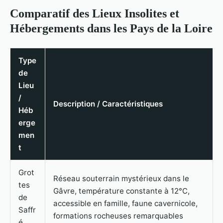
Comparatif des Lieux Insolites et
Hébergements dans les Pays de la Loire
Type
de
Lieu
/
Description / Caractéristiques
Héb
erge
men
t
Grot
Réseau souterrain mystérieux dans le
tes
Gâvre, température constante à 12°C,
de
accessible en famille, faune cavernicole,
Saffr
formations rocheuses remarquables
é